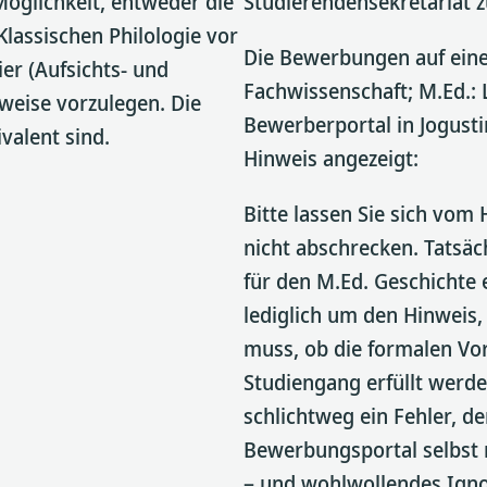
Möglichkeit, entweder die
Studierendensekretariat z
Klassischen Philologie vor
Die Bewerbungen auf eine
er (Aufsichts- und
Fachwissenschaft; M.Ed.:
weise vorzulegen. Die
Bewerberportal in Jogusti
valent sind.
Hinweis angezeigt:
Bitte lassen Sie sich vom
nicht abschrecken. Tatsäc
für den M.Ed. Geschichte 
lediglich um den Hinweis,
muss, ob die formalen Vor
Studiengang erfüllt werde
schlichtweg ein Fehler, de
Bewerbungsportal selbst n
– und wohlwollendes Igno